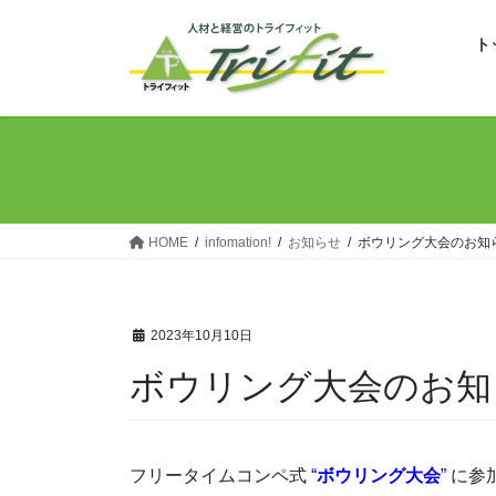
コ
ナ
ン
ビ
ト
テ
ゲ
ン
ー
ツ
シ
へ
ョ
ス
ン
キ
に
ッ
移
HOME
infomation!
お知らせ
ボウリング大会のお知
プ
動
2023年10月10日
ボウリング大会のお知
フリータイムコンペ式
“
ボウリング大会
”
に参